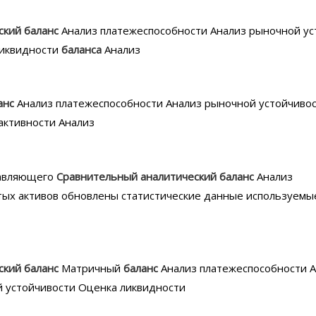
ский
баланс
Анализ платежеспособности Анализ рыночной ус
ликвидности
баланса
Анализ
анс
Анализ платежеспособности Анализ рыночной устойчивос
активности Анализ
равляющего
Сравнительный
аналитический
баланс
Анализ
тых активов обновлены статистические данные используемы
ский
баланс
Матричный
баланс
Анализ платежеспособности 
й устойчивости Оценка ликвидности