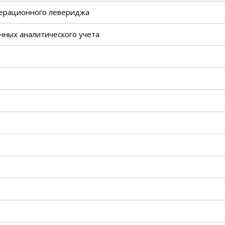
перационного левериджа
нных аналитического учета