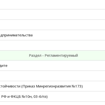
редпринимательства
Раздел - Регламентируемый
дите
стойчивости (Приказ Минрегионразвития №173)
а РФ и ФКЦБ №10н, 03-6/пз)