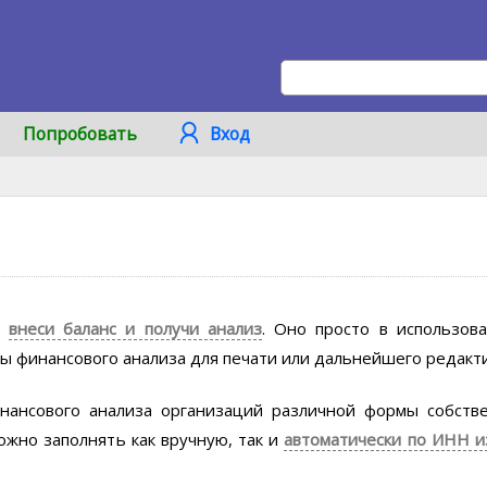
Попробовать
Вход
у
внеси баланс и получи анализ
. Оно просто в использов
ты финансового анализа для печати или дальнейшего редакт
ансового анализа организаций различной формы собств
ожно заполнять как вручную, так и
автоматически по ИНН и