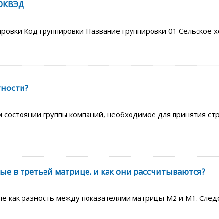
 ОКВЭД
вки Код группировки Название группировки 01 Сельское хоз
тности?
 состоянии группы компаний, необходимое для принятия ст
е в третьей матрице, и как они рассчитываются?
ые как разность между показателями матрицы М2 и М1. Сле