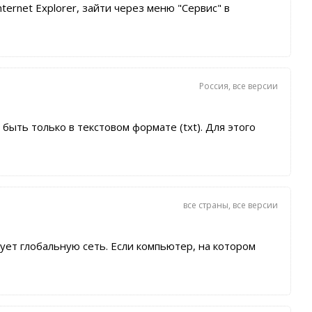
ernet Explorer, зайти через меню "Сервис" в
Россия
,
все версии
ть только в текстовом формате (txt). Для этого
все страны
,
все версии
ет глобальную сеть. Если компьютер, на котором