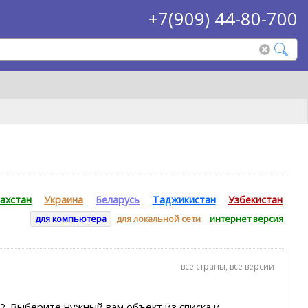
+7(909) 44-80-700
ахстан
Украина
Беларусь
Таджикистан
Узбекистан
для компьютера
для локальной сети
интернет версия
все страны
,
все версии
2. Выберите нужный вам объект из списка и