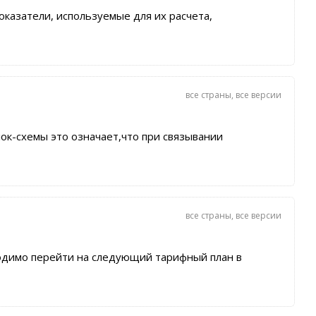
азатели, используемые для их расчета,
все страны
,
все версии
ок-схемы это означает,что при связывании
все страны
,
все версии
ходимо перейти на следующий тарифный план в