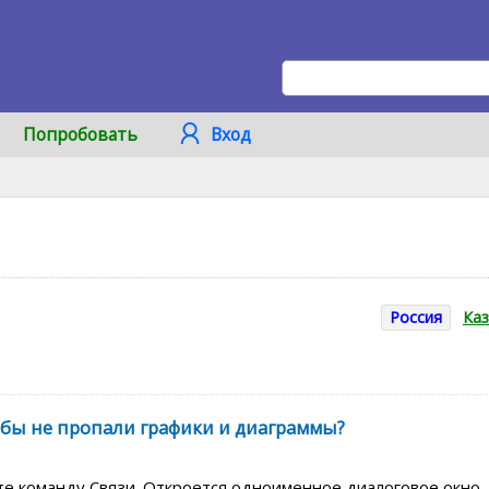
Попробовать
Вход
Россия
Каз
тобы не пропали графики и диаграммы?
е команду Связи. Откроется одноименное диалоговое окно. 